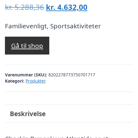
Den
Den
kr.
5.288,36
kr.
4.632,00
oprindelige
aktuelle
pris
pris
Familievenligt, Sportsaktiviteter
var:
er:
kr. 5.288,36.
kr. 4.632,00.
Gå til shop
Varenummer (SKU):
8202278773750701717
Kategori:
Produkter
Beskrivelse