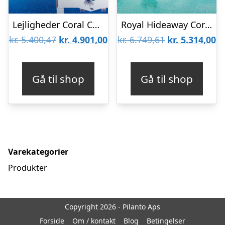
Lejligheder Coral Compostela Beach Golf
Royal Hideaway Corales Villas
Den
Den
Den
D
kr.
5.400,47
kr.
4.901,00
kr.
6.749,61
kr.
5.314,00
oprindelige
aktuelle
oprindelige
ak
pris
pris
pris
pr
Gå til shop
Gå til shop
var:
er:
var:
er
kr. 5.400,47.
kr. 4.901,00.
kr. 6.749,61.
kr
Varekategorier
Produkter
Copyright 2026 - Pilanto Aps
Forside
Om / kontakt
Blog
Betingelser