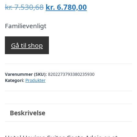
Den
Den
kr.
7.530,68
kr.
6.780,00
oprindelige
aktuelle
pris
pris
Familievenligt
var:
er:
kr. 7.530,68.
kr. 6.780,00.
Gå til shop
Varenummer (SKU):
8202273793380235930
Kategori:
Produkter
Beskrivelse