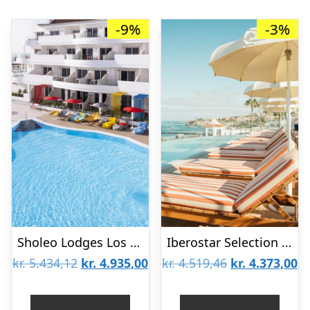
-9%
-3%
Sholeo Lodges Los Gigantes
Iberostar Selection Sábila – voksenhotel
Den
Den
Den
D
kr.
5.434,12
kr.
4.935,00
kr.
4.519,46
kr.
4.373,00
oprindelige
aktuelle
oprindelige
ak
pris
pris
pris
pr