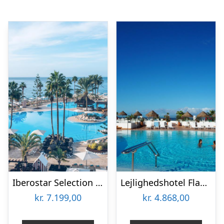
Iberostar Selection Anthelia
Lejlighedshotel Flamingo Beach Mate
kr.
7.199,00
kr.
4.868,00