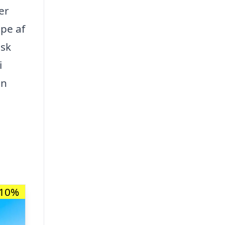
er
ppe af
isk
i
en
-10%