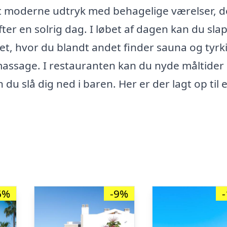
et moderne udtryk med behagelige værelser, d
efter en solrig dag. I løbet af dagen kan du sla
det, hvor du blandt andet finder sauna og tyrk
assage. I restauranten kan du nyde måltider 
 du slå dig ned i baren. Her er der lagt op til 
6%
-9%