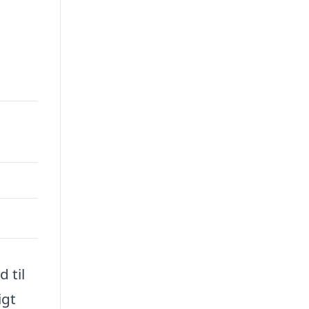
00.
 til
igt