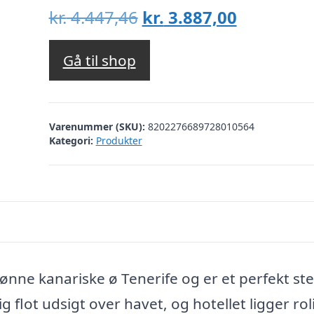
Den
Den
kr.
4.447,46
kr.
3.887,00
oprindelige
aktuelle
pris
pris
Gå til shop
var:
er:
kr. 4.447,46.
kr. 3.887,
Varenummer (SKU):
8202276689728010564
Kategori:
Produkter
ønne kanariske ø Tenerife og er et perfekt sted
lig flot udsigt over havet, og hotellet ligger rol